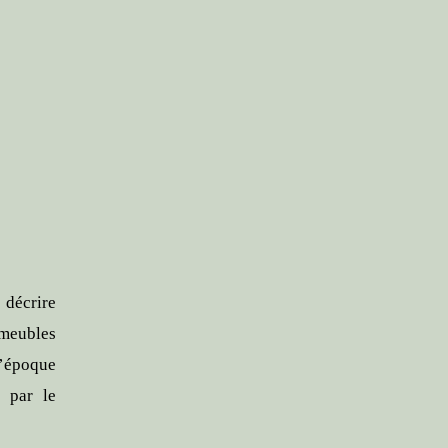
décrire
(meubles
l’époque
r par le