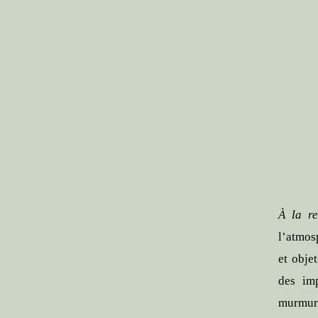
À la r
l’atmos
et obje
des imp
murmure 