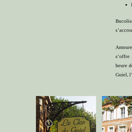
Bucolis
s’accro
Amoureu
s’offre
heure d
Guiel, 