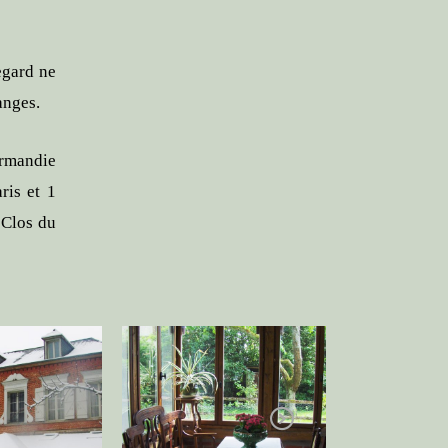
egard ne
anges.
ormandie
ris et 1
 Clos du