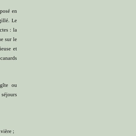
 posé en
illé. Le
tes : la
e sur le
ieuse et
canards
 gîte ou
 séjours
vière ;