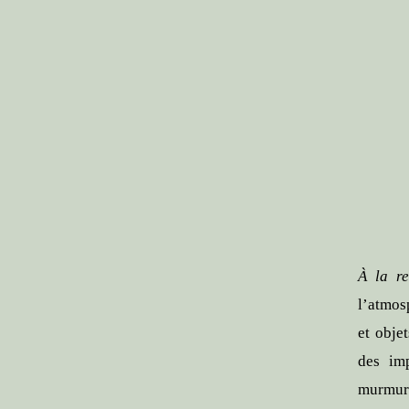
À la r
l’atmos
et obje
des imp
murmure 