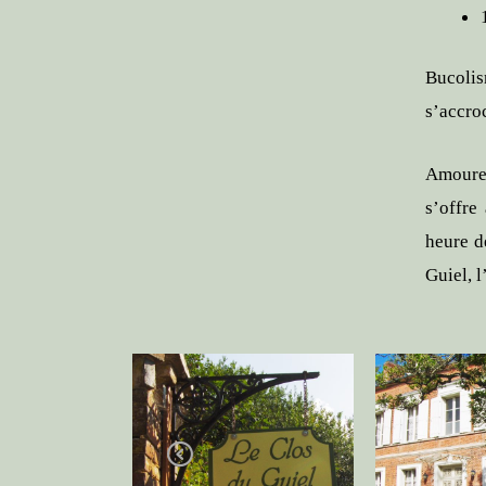
Bucolis
s’accro
Amoureu
s’offre
heure d
Guiel, 