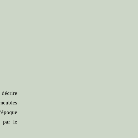
décrire
(meubles
l’époque
r par le