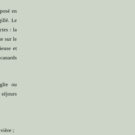
 posé en
illé. Le
tes : la
e sur le
ieuse et
canards
 gîte ou
 séjours
vière ;