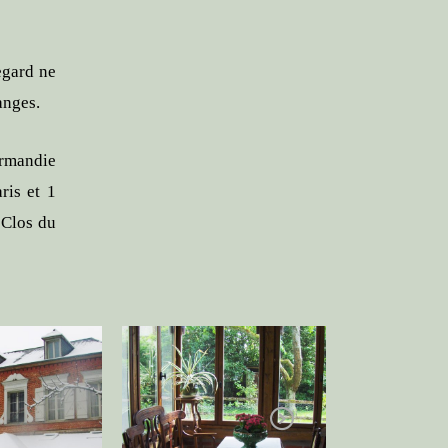
egard ne
anges.
ormandie
ris et 1
 Clos du