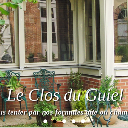
Le Clos du Guiel
s tenter par nos formules gîte ou cham