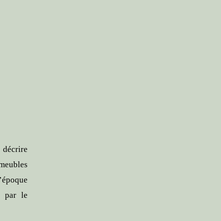
décrire
(meubles
l’époque
r par le