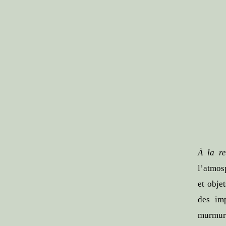
À la r
l’atmos
et obje
des imp
murmure 