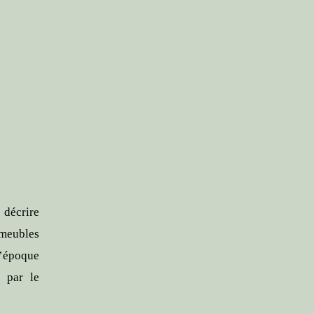
décrire
(meubles
l’époque
r par le