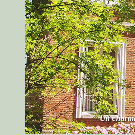
uiel
ek-end en amoureux !