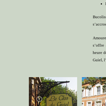
Bucolis
s’accro
Amoureu
s’offre
heure d
Guiel, 