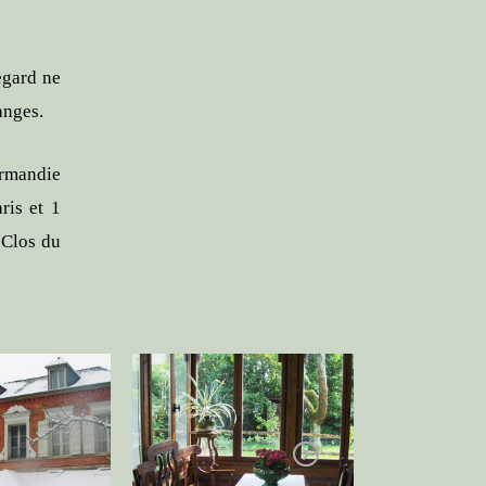
egard ne
anges.
ormandie
ris et 1
 Clos du