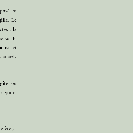
 posé en
illé. Le
tes : la
e sur le
ieuse et
canards
 gîte ou
 séjours
vière ;