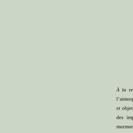
À la r
l’atmos
et obje
des imp
murmure 