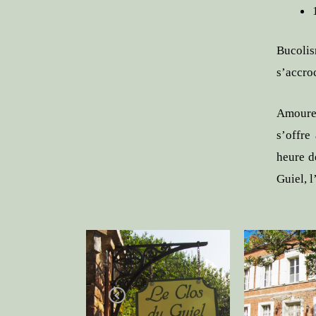
Bucolis
s’accro
Amoureu
s’offre
heure d
Guiel, 