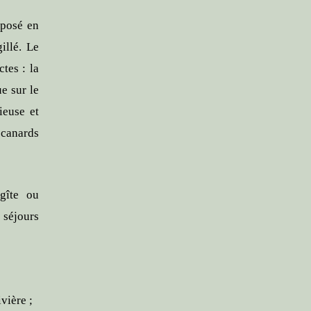
 posé en
illé. Le
tes : la
e sur le
ieuse et
canards
 gîte ou
 séjours
vière ;