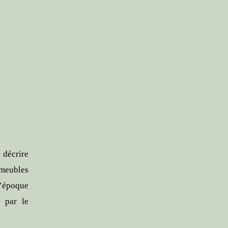
décrire
(meubles
l’époque
r par le