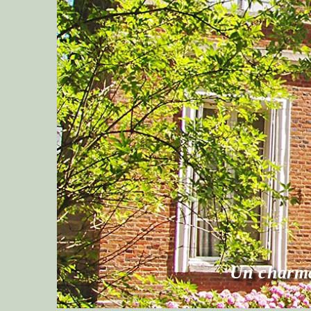
 Clos du Guiel
t paradis pour un week-end en amoureu