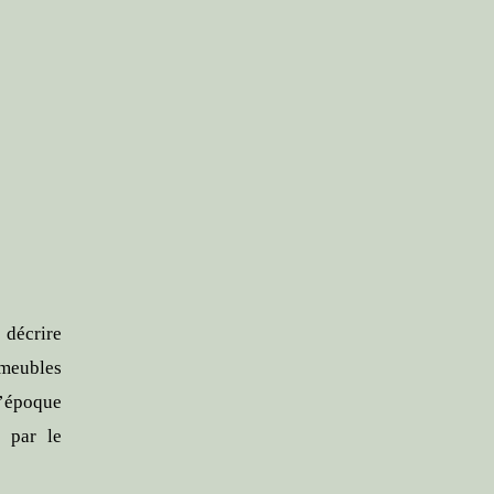
décrire
(meubles
l’époque
r par le