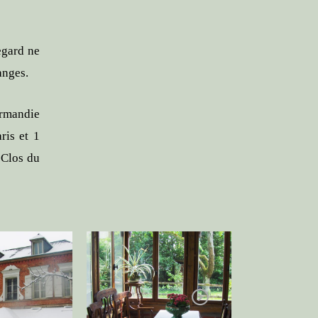
egard ne
anges.
ormandie
ris et 1
 Clos du