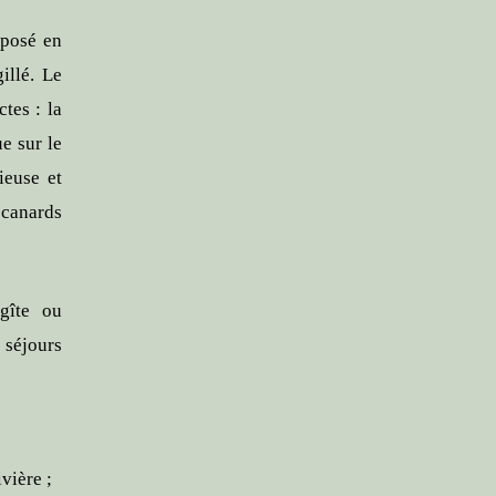
 posé en
illé. Le
tes : la
e sur le
ieuse et
canards
 gîte ou
 séjours
vière ;