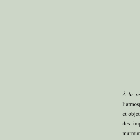
À la r
l’atmos
et obje
des imp
murmure 