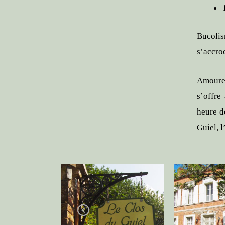
Bucolis
s’accro
Amoureu
s’offre
heure d
Guiel, 